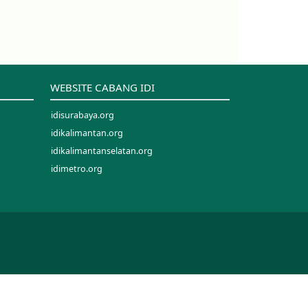
WEBSITE CABANG IDI
idisurabaya.org
idikalimantan.org
idikalimantanselatan.org
idimetro.org
idijawabarat.org
idipalopo.org
idiparepare.org
idisorong.org