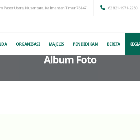
am Paser Utara, Nusantara, Kalimantan Timur 76147
+62 821-1971-2250
NDA
ORGANISASI
MAJELIS
PENDIDIKAN
BERITA
KEGI
Album Foto