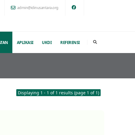
admin@idinusantara.org
ATAN
APLIKASI
UKDI
REFERENSI
Displaying 1 - 1 of 1 results (page 1 of 1)