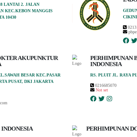
 LANTAI 2. JALAN
GEDUN
AN KEC.KEBON MANGGIS
CIKIN
A 10430
0213
pbper
OKTER AKUPUNKTUR
PERHIMPUNAN 
A
INDONESIA
 KEL.SAWAH BESAR KEC.PASAR
RS. PLUIT JL. RAYA 
TA PUSAT, DKI JAKARTA
0216685070
Not set
.com
INDONESIA
PERHIMPUNAN D