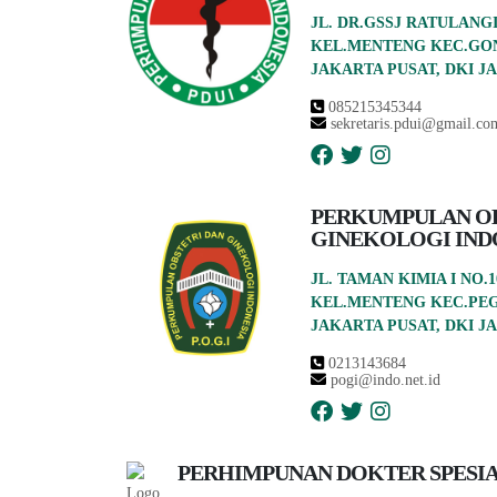
JL. DR.GSSJ RATULANGI
KEL.MENTENG KEC.GO
JAKARTA PUSAT, DKI JA
085215345344
sekretaris.pdui@gmail.co
PERKUMPULAN OB
GINEKOLOGI IND
JL. TAMAN KIMIA I NO.1
KEL.MENTENG KEC.PE
JAKARTA PUSAT, DKI JA
0213143684
pogi@indo.net.id
PERHIMPUNAN DOKTER SPESIA