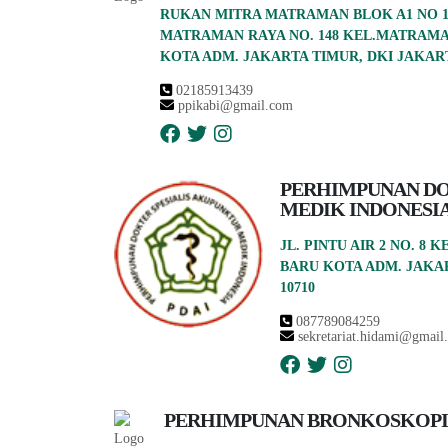
RUKAN MITRA MATRAMAN BLOK A1 NO 18
MATRAMAN RAYA NO. 148 KEL.MATRAM
KOTA ADM. JAKARTA TIMUR, DKI JAKART
02185913439
ppikabi@gmail.com
PERHIMPUNAN D
MEDIK INDONESI
JL. PINTU AIR 2 NO. 8
BARU KOTA ADM. JAKAR
10710
087789084259
sekretariat.hidami@gmail
PERHIMPUNAN BRONKOSKOPI 