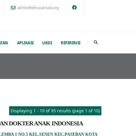
admin@idinusantara.org
ATAN
APLIKASI
UKDI
REFERENSI
Displaying 1 - 10 of 95 results (page 1 of 10)
AN DOKTER ANAK INDONESIA
ALEMBA 1 NO.5 KEL.SENEN KEC.PASEBAN KOTA