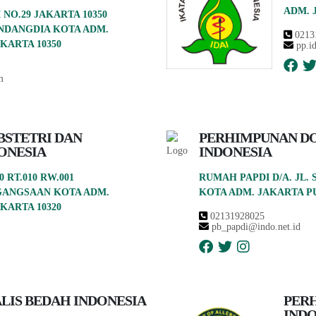
ADM. 
 NO.29 JAKARTA 10350
NDANGDIA KOTA ADM.
0213
KARTA 10350
pp.id
m
STETRI DAN
PERHIMPUNAN DO
ONESIA
INDONESIA
0 RT.010 RW.001
RUMAH PAPDI D/A. JL.
GANGSAAN KOTA ADM.
KOTA ADM. JAKARTA PU
KARTA 10320
02131928025
pb_papdi@indo.net.id
LIS BEDAH INDONESIA
PERH
INDO