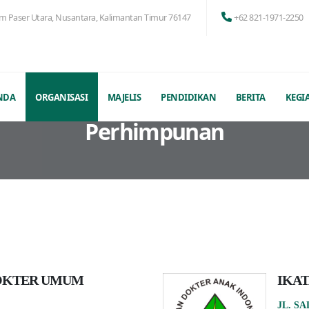
am Paser Utara, Nusantara, Kalimantan Timur 76147
+62 821-1971-2250
NDA
ORGANISASI
MAJELIS
PENDIDIKAN
BERITA
KEGI
Perhimpunan
OKTER UMUM
IKAT
JL. S