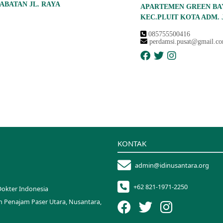
ABATAN JL. RAYA
APARTEMEN GREEN BAY
KEC.PLUIT KOTA ADM. 
085755500416
perdamsi.pusat@gmail.c
KONTAK
admin@idinusantara.org
+62 821-1971-2250
Dokter Indonesia
n Penajam Paser Utara, Nusantara,