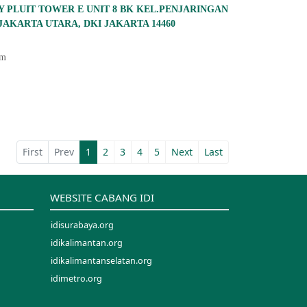
 PLUIT TOWER E UNIT 8 BK KEL.PENJARINGAN
JAKARTA UTARA, DKI JAKARTA 14460
om
First
Prev
1
2
3
4
5
Next
Last
WEBSITE CABANG IDI
idisurabaya.org
idikalimantan.org
idikalimantanselatan.org
idimetro.org
idijawabarat.org