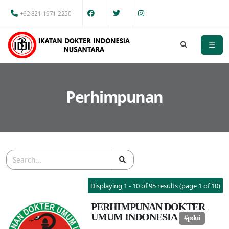
+62 821-1971-2250
Perhimpunan
Displaying 1 - 10 of 95 results (page 1 of 10)
PERHIMPUNAN DOKTER
UMUM INDONESIA
#pdui