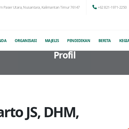
am Paser Utara, Nusantara, Kalimantan Timur 76147
+62 821-1971-2250
NDA
ORGANISASI
MAJELIS
PENDIDIKAN
BERITA
KEGI
Profil
arto JS, DHM,