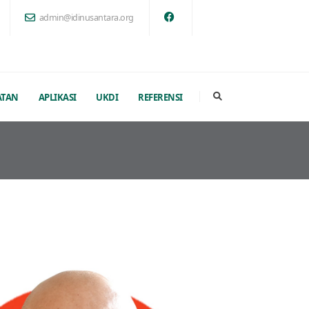
admin@idinusantara.org
ATAN
APLIKASI
UKDI
REFERENSI