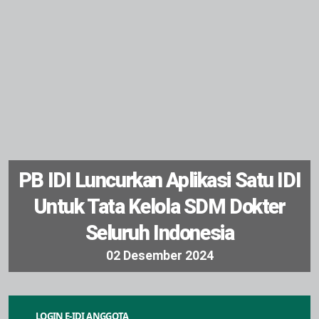
PB IDI Luncurkan Aplikasi Satu IDI
Untuk Tata Kelola SDM Dokter
Seluruh Indonesia
0
2
D
e
s
e
m
b
e
r
2
0
2
4
LOGIN E-IDI ANGGOTA