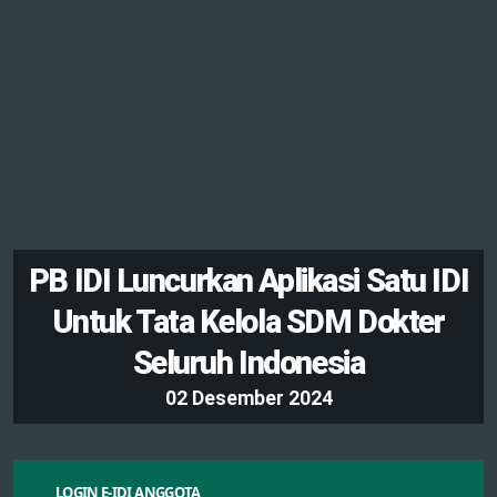
PB IDI Luncurkan Aplikasi Satu IDI
Untuk Tata Kelola SDM Dokter
Seluruh Indonesia
0
2
D
e
s
e
m
b
e
r
2
0
2
4
LOGIN E-IDI ANGGOTA