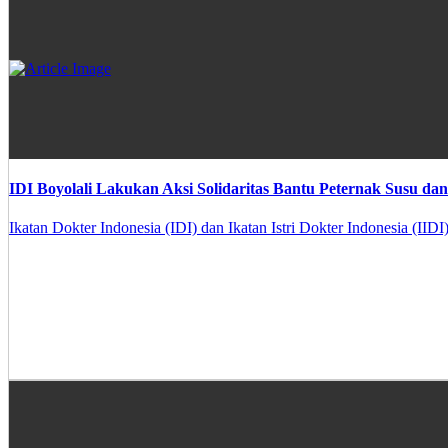
IDI Boyolali Lakukan Aksi Solidaritas Bantu Peternak Susu dan
Ikatan Dokter Indonesia (IDI) dan Ikatan Istri Dokter Indonesia (IID