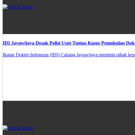
IDI Jayawijaya Desak Polisi Usut Tuntas Kasus Pemukulan D
Ikatan Dokter Indonesia (IDI) Cabang Jayawijaya meminta pihak kep