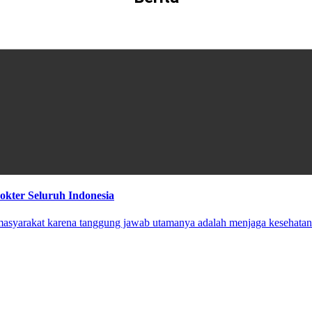
okter Seluruh Indonesia
 masyarakat karena tanggung jawab utamanya adalah menjaga kesehata