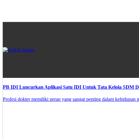
PB IDI Luncurkan Aplikasi Satu IDI Untuk Tata Kelola SDM D
Profesi dokter memiliki peran yang sangat penting dalam kehidupan