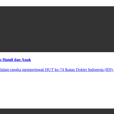
bu Hamil dan Anak
alam rangka memperingati HUT ke-74 Ikatan Dokter Indonesia (IDI) 