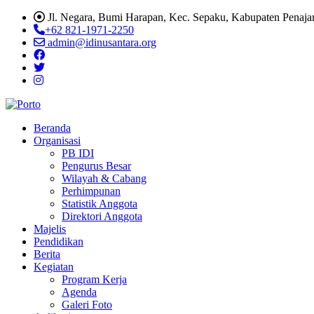
Jl. Negara, Bumi Harapan, Kec. Sepaku, Kabupaten Penaja
+62 821-1971-2250
admin@idinusantara.org
Beranda
Organisasi
PB IDI
Pengurus Besar
Wilayah & Cabang
Perhimpunan
Statistik Anggota
Direktori Anggota
Majelis
Pendidikan
Berita
Kegiatan
Program Kerja
Agenda
Galeri Foto