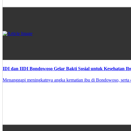
IDI dan IIDI Bondowoso Gelar Bakti Sosial untuk Kesehatan I
Menanggapi meningkatnya angka kematian ibu di Bondowoso, serta d